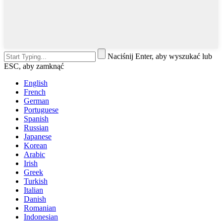
Naciśnij Enter, aby wyszukać lub
ESC, aby zamknąć
English
French
German
Portuguese
Spanish
Russian
Japanese
Korean
Arabic
Irish
Greek
Turkish
Italian
Danish
Romanian
Indonesian