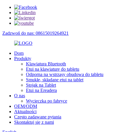
Zadzwoń do nas: 08615019264921
Dom
Produkty
Klawiatura Bluetooth
Etui na klawiaturę do tabletu
Odporna na wstrząsy obudowa do tabletu
Smukłe, składane etui na tablet
Stojak na Tablet
Etui na Ereadera
O nas
Wycieczka po fabryce
OEM/ODM
Aktualności
Często zadawane pytania
Skontaktuj się z nami